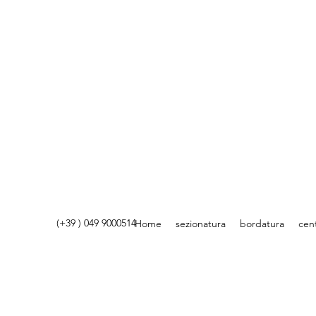
(+39 ) 049 9000514
Home
sezionatura
bordatura
cent