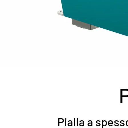
P
Pialla a spess