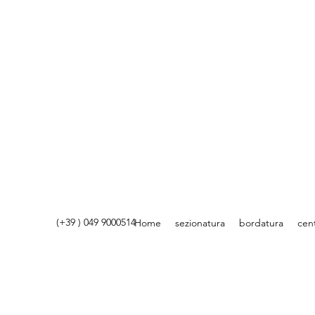
(+39 ) 049 9000514
Home
sezionatura
bordatura
cent