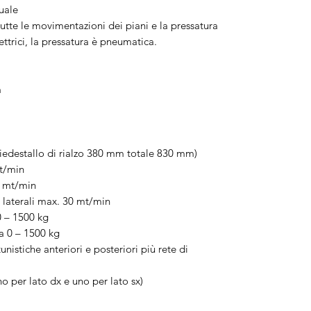
uale
utte le movimentazioni dei piani e la pressatura
trici, la pressatura è pneumatica.
m
iedestallo di rialzo 380 mm totale 830 mm)
mt/min
4 mt/min
 laterali max. 30 mt/min
0 – 1500 kg
a 0 – 1500 kg
unistiche anteriori e posteriori più rete di
o per lato dx e uno per lato sx)