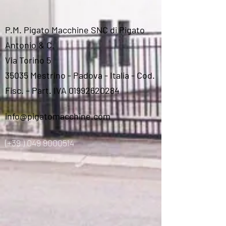
P.M. Pigato Macchine SNC di Pigato
Antonio & C.
Via Torino 5
35035 Mestrino - Padova - Italia - Cod.
Fisc. – Part. IVA 01992620284
info@pigatomacchine.com
(+39 )
049 9000514